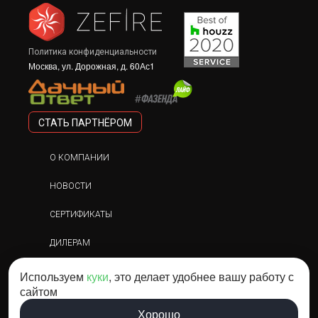
Политика конфиденциальности
Москва, ул. Дорожная, д. 60Ас1
СТАТЬ ПАРТНЁРОМ
О КОМПАНИИ
НОВОСТИ
СЕРТИФИКАТЫ
ДИЛЕРАМ
ДИЗАЙНЕРАМ
Используем
куки
, это делает удобнее вашу работу с
сайтом
Copyright © 2013 - 2026 г. «ZEFIRE» Все права
Хорошо