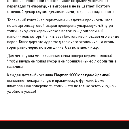
матовой порошковой краской. Такое покрытие устойчиво к
перепадам температур, не выгорает и не выцветает. Поэтому
огненный декор служит десятилетиями, сохраняет вид нового.
Топливный контейнер герметичен и надежен: прочность швов
после аргонодуговой сварки проверена ультразвуком. Внутри
топки находится керамическое волокно – долговечный
наполнитель, который впитывает биотопливо и отдает его в виде
паров. Благодаря этому расход горючего экономичен, а огонь
горит равномерно по всей длине, без вспышек и искр.
Для чего нужна металлическая сетка поверх керамоволокна?
Чтобы внутрь не попал мусор и не проникли чьи-то любопытные
пальчики.
Каждая деталь биокамина
Flagman 1000
с латунной рамкой
выполняет декоративную и практическую функции. Даже
шлифованная поверхность топки – это не только эстетично, но и
удобно в уходе!