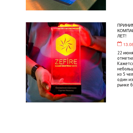
ПРИНИ
КОМПА
ЛЕТ!
13.0
22 июня
отметил
Кажется
небольш
из 5 че
один из
рынке б