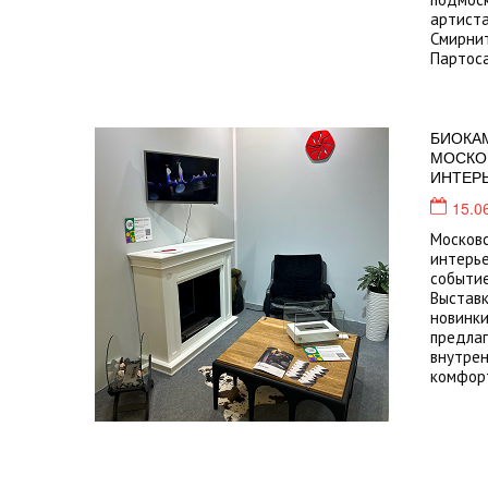
артиста
Смирнит
Партоса
БИОКАМ
МОСКО
ИНТЕР
15.0
Московс
интерь
событие
Выставк
новинки
предлаг
внутрен
комфор