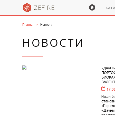
КАТ
Главная
>
Новости
НОВОСТИ
«ДАЧНЫ
ПОРТОС
БИОКА
ВАЛЕН
17.0
Наши б
станови
«Переде
«Дачный
подмос