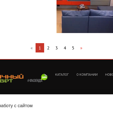
«
1
2
3
4
5
»
КАТАЛОГ
О КОМПАНИИ
НОВ
работу с сайтом
ны.