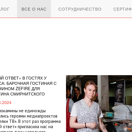
АЛОГ
ВСЕ О НАС
СОТРУДНИЧЕСТВО
СЕРТИФ
Й ОТВЕТ» В ГОСТЯХ У
А: БАРОЧНАЯ ГОСТИНАЯ С
МИНОМ ZEFIRE ДЛЯ
ТИНА СМИРНИТСКОГО
6.2024
иокамины не единожды
лись героями медиапроектов
лки ТВ». В этот раз программа
 ответ» пригласила нас на
ковную дачу народного