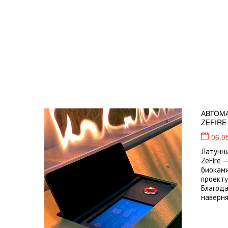
АВТОМ
ZEFIRE
06.0
Латунны
ZeFire 
биокам
проекту
Благода
наверня