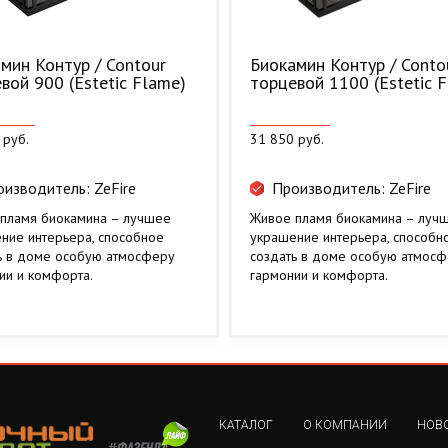
мин Контур / Contour
Биокамин Контур / Conto
вой 900 (Estetic Flame)
торцевой 1100 (Estetic 
 руб.
31 850 руб.
изводитель: ZeFire
Производитель: ZeFire
пламя биокамина – лучшее
Живое пламя биокамина – луч
ние интерьера, способное
украшение интерьера, способн
ь в доме особую атмосферу
создать в доме особую атмос
ии и комфорта.
гармонии и комфорта.
КАТАЛОГ
О КОМПАНИИ
НОВ